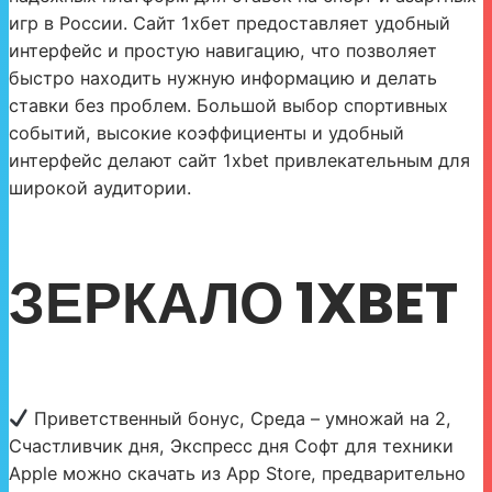
игр в России. Сайт 1хбет предоставляет удобный
интерфейс и простую навигацию, что позволяет
быстро находить нужную информацию и делать
ставки без проблем. Большой выбор спортивных
событий, высокие коэффициенты и удобный
интерфейс делают сайт 1xbet привлекательным для
широкой аудитории.
ЗЕРКАЛО 1XBET
Приветственный бонус, Среда – умножай на 2,
Счастливчик дня, Экспресс дня Софт для техники
Apple можно скачать из App Store, предварительно