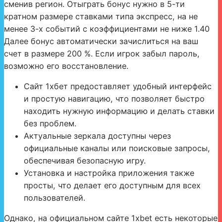
сменив регион. Отыграть бонус нужно в 5-ти
кратном размере ставками типа экспресс, на не
менее 3-х событий с коэффициентами не ниже 1.40
Далее бонус автоматически зачислиться на ваш
счет в размере 200 %. Если игрок забыл пароль,
возможно его восстановление.
Сайт 1хбет предоставляет удобный интерфейс
и простую навигацию, что позволяет быстро
находить нужную информацию и делать ставки
без проблем.
Актуальные зеркала доступны через
официальные каналы или поисковые запросы,
обеспечивая безопасную игру.
Установка и настройка приложения также
просты, что делает его доступным для всех
пользователей.
Однако, на официальном сайте 1xbet есть некоторые