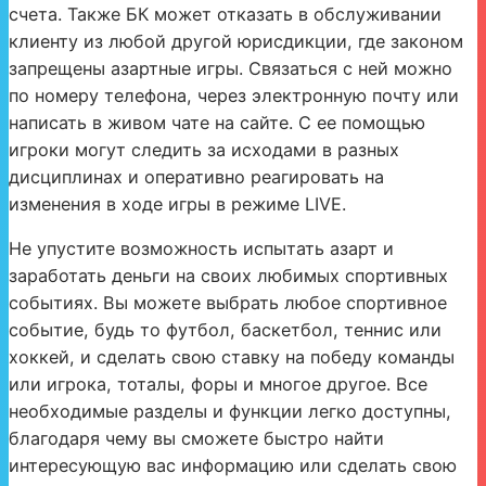
счета. Также БК может отказать в обслуживании
клиенту из любой другой юрисдикции, где законом
запрещены азартные игры. Связаться с ней можно
по номеру телефона, через электронную почту или
написать в живом чате на сайте. С ее помощью
игроки могут следить за исходами в разных
дисциплинах и оперативно реагировать на
изменения в ходе игры в режиме LIVE.
Не упустите возможность испытать азарт и
заработать деньги на своих любимых спортивных
событиях. Вы можете выбрать любое спортивное
событие, будь то футбол, баскетбол, теннис или
хоккей, и сделать свою ставку на победу команды
или игрока, тоталы, форы и многое другое. Все
необходимые разделы и функции легко доступны,
благодаря чему вы сможете быстро найти
интересующую вас информацию или сделать свою