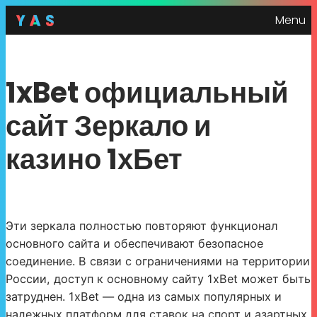
Menu
1xBet официальный
сайт Зеркало и
казино 1хБет
Эти зеркала полностью повторяют функционал
основного сайта и обеспечивают безопасное
соединение. В связи с ограничениями на территории
России, доступ к основному сайту 1xBet может быть
затруднен. 1xBet — одна из самых популярных и
надежных платформ для ставок на спорт и азартных