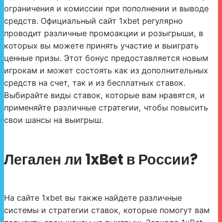
ограничения и комиссии при пополнении и выводе
средств. Официальный сайт 1xbet регулярно
проводит различные промоакции и розыгрыши, в
которых вы можете принять участие и выиграть
ценные призы. Этот бонус предоставляется новым
игрокам и может состоять как из дополнительных
средств на счет, так и из бесплатных ставок.
Выбирайте виды ставок, которые вам нравятся, и
применяйте различные стратегии, чтобы повысить
свои шансы на выигрыш.
Легален ли 1xBet в России?
На сайте 1xbet вы также найдете различные
системы и стратегии ставок, которые помогут вам