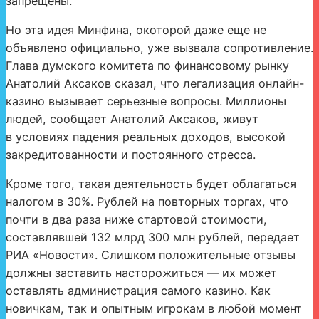
запрещены.
Но эта идея Минфина, окоторой даже еще не
объявлено официально, уже вызвала сопротивление.
Глава думского комитета по финансовому рынку
Анатолий Аксаков сказал, что легализация онлайн-
казино вызывает серьезные вопросы. Миллионы
людей, сообщает Анатолий Аксаков, живут
в условиях падения реальных доходов, высокой
закредитованности и постоянного стресса.
Кроме того, такая деятельность будет облагаться
налогом в 30%. Рублей на повторных торгах, что
почти в два раза ниже стартовой стоимости,
составлявшей 132 млрд 300 млн рублей, передает
РИА «Новости». Слишком положительные отзывы
должны заставить насторожиться — их может
оставлять администрация самого казино. Как
новичкам, так и опытным игрокам в любой момент