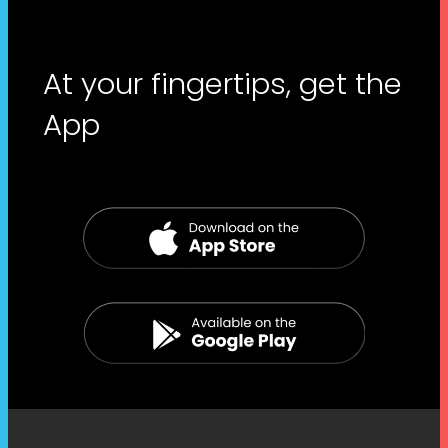
At your fingertips, get the
App