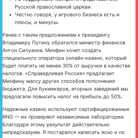
Русской православной церкви.
Честно говоря, у игрового бизнеса есть и
плюсы, и минусы.
Ранее с таким предложением к президенту
Владимиру Путину обратился министр финансов
Антон Силуанов. Минфин хочет создать
специального оператора онлайн-казино, который
будет платить не менее 30% от выручки в качестве
налогов. «Справедливая Россия» предлагает
Минфину массу других способов пополнения
бюджета. Для букмекеров, игорных заведений мы
предлагали повысить налог на прибыль до 50%.
Надежные казино используют сертифицированные
RNG — их проверяют независимые лаборатории.
Благодаря этому результат действительно
непредсказуем. Я постарался написать ясно и по