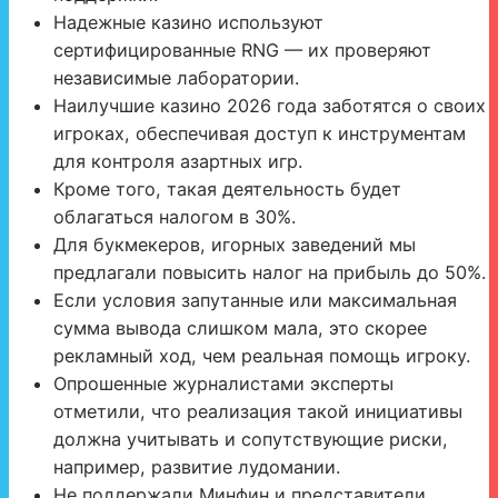
Надежные казино используют
сертифицированные RNG — их проверяют
независимые лаборатории.
Наилучшие казино 2026 года заботятся о своих
игроках, обеспечивая доступ к инструментам
для контроля азартных игр.
Кроме того, такая деятельность будет
облагаться налогом в 30%.
Для букмекеров, игорных заведений мы
предлагали повысить налог на прибыль до 50%.
Если условия запутанные или максимальная
сумма вывода слишком мала, это скорее
рекламный ход, чем реальная помощь игроку.
Опрошенные журналистами эксперты
отметили, что реализация такой инициативы
должна учитывать и сопутствующие риски,
например, развитие лудомании.
Не поддержали Минфин и представители