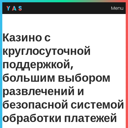
Menu
Казино с
круглосуточной
поддержкой,
большим выбором
развлечений и
безопасной системой
обработки платежей