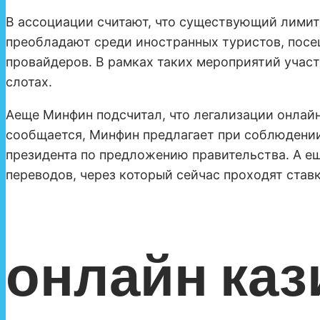
В ассоциации считают, что существующий лимит 
преобладают среди иностранных туристов, посе
провайдеров. В рамках таких мероприятий участ
слотах.
Аеще Минфин подсчитал, что легализации онлайн
сообщается, Минфин предлагает при соблюдении
президента по предложению правительства. А ещ
переводов, через который сейчас проходят став
онлайн каз