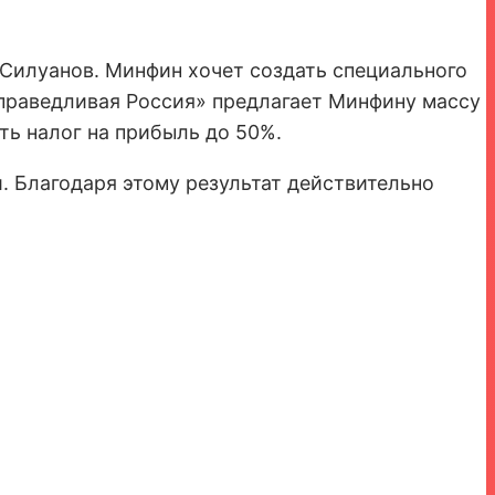
Силуанов. Минфин хочет создать специального
«Справедливая Россия» предлагает Минфину массу
ть налог на прибыль до 50%.
 Благодаря этому результат действительно