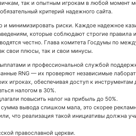
овичкам, так и опытным игрокам в любой момент 
обязательный критерий надежного сайта.
но и минимизировать риски. Каждое надежное ка
аведениям, которые соблюдают строгие правила 
роводятся честно. Глава комитета Госдумы по ме
к свои плюсы, так и свои минусы.
 выплатами и профессиональной службой поддерж
анные RNG — их проверяют независимые лаборат
оих игроках, обеспечивая доступ к инструментам 
аться налогом в 30%.
лагали повысить налог на прибыль до 50%.
 сумма вывода слишком мала, это скорее рекламн
и, что реализация такой инициативы должна учи
ской православной церкви.