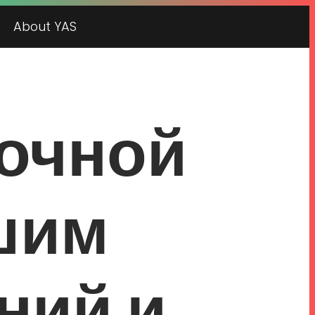
About YAS
точной
шим
ний и