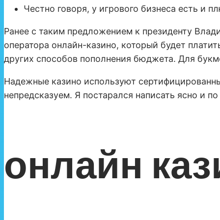
Честно говоря, у игрового бизнеса есть и п
Ранее с таким предложением к президенту Влад
оператора онлайн-казино, который будет платит
других способов пополнения бюджета. Для букме
Надежные казино используют сертифицированны
непредсказуем. Я постарался написать ясно и по
онлайн каз