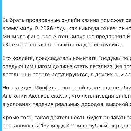
Выбрать проверенные онлайн казино поможет ре
всему миру. В 2026 году, как никогда ранее, р
Министр финансов Антон Силуанов предложил В
«Коммерсантъ» со ссылкой на два источника.
Его коллега, председатель комитета Госдумы по
следующим шагом должна стать легализация прос
легальны и строго регулируются, в других они з
Но эта идея Минфина, окоторой даже еще не объ
Анатолий Аксаков сказал, что легализация онл
в условиях падения реальных доходов, высокой 
Кроме того, такая деятельность будет облагатьс
составлявшей 132 млрд 300 млн рублей, перед