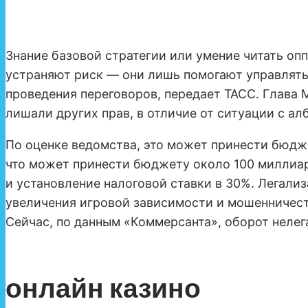
Знание базовой стратегии или умение читать оп
устраняют риск — они лишь помогают управлять
проведения переговоров, передает ТАСС. Глава 
лишали других прав, в отличие от ситуации с ал
По оценке ведомства, это может принести бюдж
что может принести бюджету около 100 миллиар
и установление налоговой ставки в 30%. Легали
увеличения игровой зависимости и мошенничест
Сейчас, по данным «Коммерсанта», оборот нелега
онлайн казино