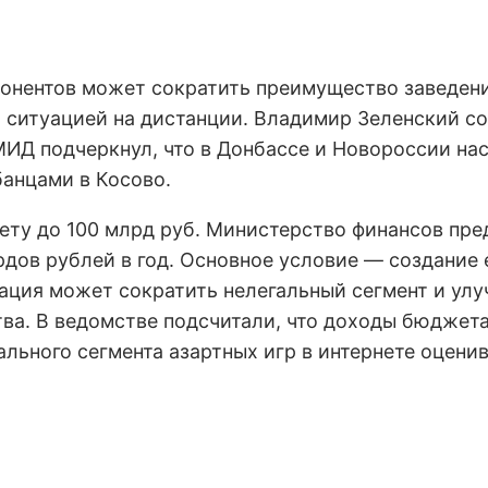
понентов может сократить преимущество заведени
 ситуацией на дистанции. Владимир Зеленский со
МИД подчеркнул, что в Донбассе и Новороссии н
банцами в Косово.
ету до 100 млрд руб. Министерство финансов пре
дов рублей в год. Основное условие — создание 
зация может сократить нелегальный сегмент и улу
ва. В ведомстве подсчитали, что доходы бюджета
льного сегмента азартных игр в интернете оценив