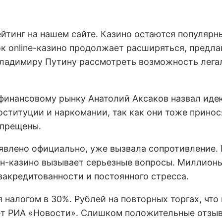
йтинг на нашем сайте. Казино остаются популярн
ынок online-казино продолжает расширяться, пред
ладимиру Путину рассмотреть возможность легал
 финансовому рынку Анатолий Аксаков назвал иде
титуции и наркомании, так как они тоже принося
апрещены.
явлено официально, уже вызвала сопротивление.
айн-казино вызывает серьезные вопросы. Миллион
закредитованности и постоянного стресса.
я налогом в 30%. Рублей на повторных торгах, что
ает РИА «Новости». Слишком положительные отзы