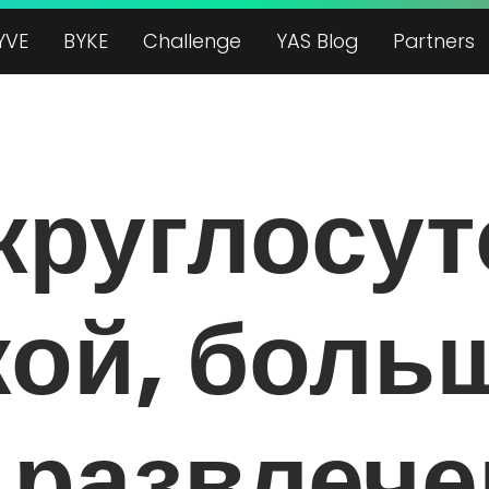
YVE
BYKE
Challenge
YAS Blog
Partners
 круглосу
ой, боль
развлече