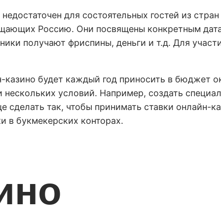
недостаточен для состоятельных гостей из стран
щающих Россию. Они посвящены конкретным датам
ники получают фриспины, деньги и т.д. Для участ
-казино будет каждый год приносить в бюджет ок
 нескольких условий. Например, создать специа
е сделать так, чтобы принимать ставки онлайн-ка
ки в букмекерских конторах.
ино