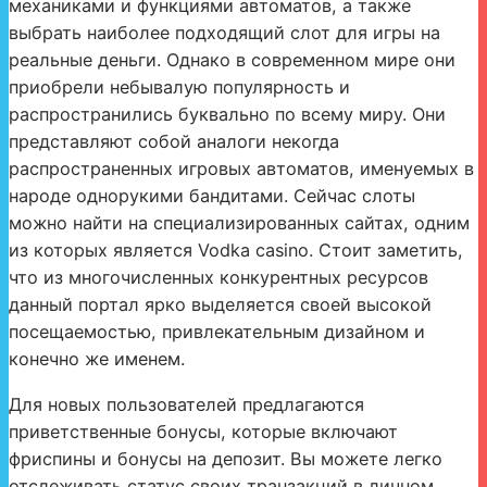
механиками и функциями автоматов, а также
выбрать наиболее подходящий слот для игры на
реальные деньги. Однако в современном мире они
приобрели небывалую популярность и
распространились буквально по всему миру. Они
представляют собой аналоги некогда
распространенных игровых автоматов, именуемых в
народе однорукими бандитами. Сейчас слоты
можно найти на специализированных сайтах, одним
из которых является Vodka casino. Стоит заметить,
что из многочисленных конкурентных ресурсов
данный портал ярко выделяется своей высокой
посещаемостью, привлекательным дизайном и
конечно же именем.
Для новых пользователей предлагаются
приветственные бонусы, которые включают
фриспины и бонусы на депозит. Вы можете легко
отслеживать статус своих транзакций в личном