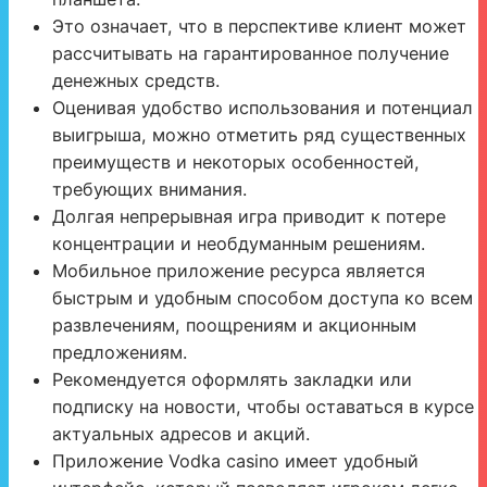
Это означает, что в перспективе клиент может
рассчитывать на гарантированное получение
денежных средств.
Оценивая удобство использования и потенциал
выигрыша, можно отметить ряд существенных
преимуществ и некоторых особенностей,
требующих внимания.
Долгая непрерывная игра приводит к потере
концентрации и необдуманным решениям.
Мобильное приложение ресурса является
быстрым и удобным способом доступа ко всем
развлечениям, поощрениям и акционным
предложениям.
Рекомендуется оформлять закладки или
подписку на новости, чтобы оставаться в курсе
актуальных адресов и акций.
Приложение Vodka casino имеет удобный