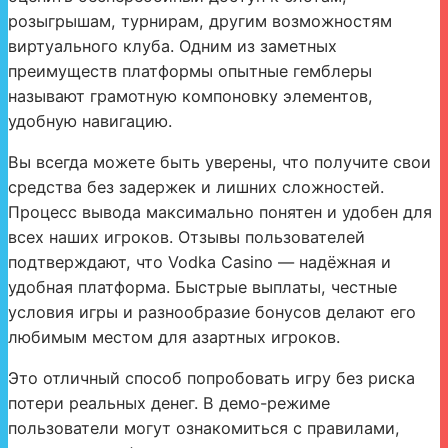
розыгрышам, турнирам, другим возможностям
виртуального клуба. Одним из заметных
преимуществ платформы опытные гемблеры
называют грамотную компоновку элементов,
удобную навигацию.
Вы всегда можете быть уверены, что получите свои
средства без задержек и лишних сложностей.
Процесс вывода максимально понятен и удобен для
всех наших игроков. Отзывы пользователей
подтверждают, что Vodka Casino — надёжная и
удобная платформа. Быстрые выплаты, честные
условия игры и разнообразие бонусов делают его
любимым местом для азартных игроков.
Это отличный способ попробовать игру без риска
потери реальных денег. В демо-режиме
пользователи могут ознакомиться с правилами,