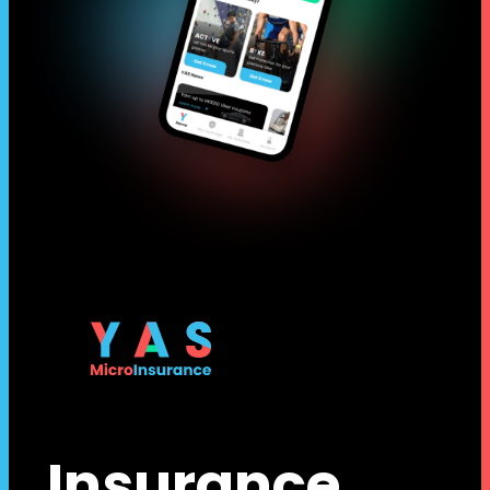
Insurance,