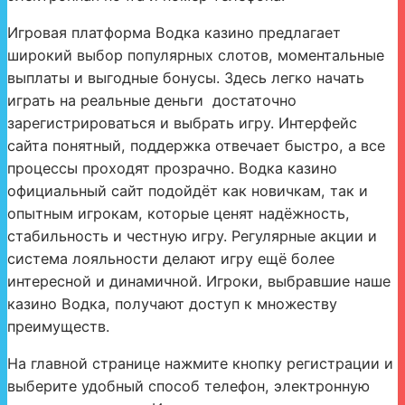
Игровая платформа Водка казино предлагает
широкий выбор популярных слотов, моментальные
выплаты и выгодные бонусы. Здесь легко начать
играть на реальные деньги достаточно
зарегистрироваться и выбрать игру. Интерфейс
сайта понятный, поддержка отвечает быстро, а все
процессы проходят прозрачно. Водка казино
официальный сайт подойдёт как новичкам, так и
опытным игрокам, которые ценят надёжность,
стабильность и честную игру. Регулярные акции и
система лояльности делают игру ещё более
интересной и динамичной. Игроки, выбравшие наше
казино Водка, получают доступ к множеству
преимуществ.
На главной странице нажмите кнопку регистрации и
выберите удобный способ телефон, электронную