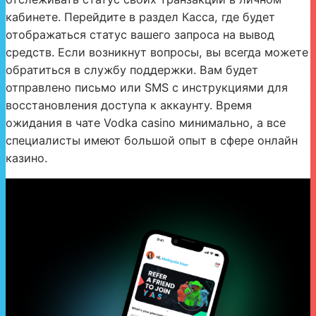
кабинете. Перейдите в раздел Касса, где будет
отображаться статус вашего запроса на вывод
средств. Если возникнут вопросы, вы всегда можете
обратиться в службу поддержки. Вам будет
отправлено письмо или SMS с инструкциями для
восстановления доступа к аккаунту. Время
ожидания в чате Vodka casino минимально, а все
специалисты имеют большой опыт в сфере онлайн
казино.