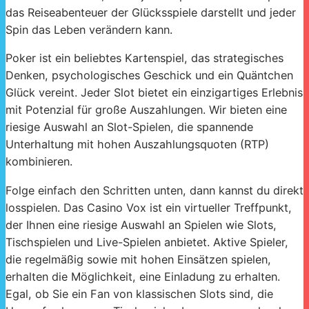
das Reiseabenteuer der Glücksspiele darstellt und jeder
Spin das Leben verändern kann.
Poker ist ein beliebtes Kartenspiel, das strategisches
Denken, psychologisches Geschick und ein Quäntchen
Glück vereint. Jeder Slot bietet ein einzigartiges Erlebnis
mit Potenzial für große Auszahlungen. Wir bieten eine
riesige Auswahl an Slot-Spielen, die spannende
Unterhaltung mit hohen Auszahlungsquoten (RTP)
kombinieren.
Folge einfach den Schritten unten, dann kannst du direkt
losspielen. Das Casino Vox ist ein virtueller Treffpunkt,
der Ihnen eine riesige Auswahl an Spielen wie Slots,
Tischspielen und Live-Spielen anbietet. Aktive Spieler,
die regelmäßig sowie mit hohen Einsätzen spielen,
erhalten die Möglichkeit, eine Einladung zu erhalten.
Egal, ob Sie ein Fan von klassischen Slots sind, die