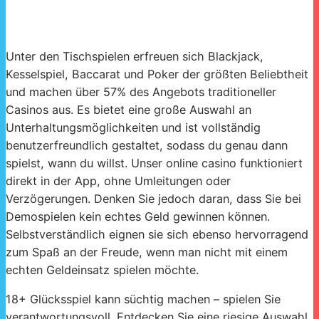
Unter den Tischspielen erfreuen sich Blackjack,
Kesselspiel, Baccarat und Poker der größten Beliebtheit
und machen über 57% des Angebots traditioneller
Casinos aus. Es bietet eine große Auswahl an
Unterhaltungsmöglichkeiten und ist vollständig
benutzerfreundlich gestaltet, sodass du genau dann
spielst, wann du willst. Unser online casino funktioniert
direkt in der App, ohne Umleitungen oder
Verzögerungen. Denken Sie jedoch daran, dass Sie bei
Demospielen kein echtes Geld gewinnen können.
Selbstverständlich eignen sie sich ebenso hervorragend
zum Spaß an der Freude, wenn man nicht mit einem
echten Geldeinsatz spielen möchte.
18+ Glücksspiel kann süchtig machen – spielen Sie
verantwortungsvoll. Entdecken Sie eine riesige Auswahl