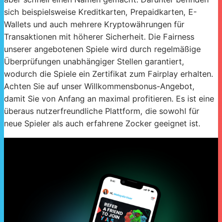
sich beispielsweise Kreditkarten, Prepaidkarten, E-
Wallets und auch mehrere Kryptowährungen für
Transaktionen mit höherer Sicherheit. Die Fairness
unserer angebotenen Spiele wird durch regelmäßige
Überprüfungen unabhängiger Stellen garantiert,
wodurch die Spiele ein Zertifikat zum Fairplay erhalten.
Achten Sie auf unser Willkommensbonus-Angebot,
damit Sie von Anfang an maximal profitieren. Es ist eine
überaus nutzerfreundliche Plattform, die sowohl für
neue Spieler als auch erfahrene Zocker geeignet ist.