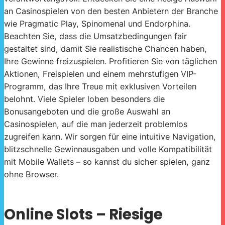
an Casinospielen von den besten Anbietern der Branche
wie Pragmatic Play, Spinomenal und Endorphina.
Beachten Sie, dass die Umsatzbedingungen fair
gestaltet sind, damit Sie realistische Chancen haben,
Ihre Gewinne freizuspielen. Profitieren Sie von täglichen
Aktionen, Freispielen und einem mehrstufigen VIP-
Programm, das Ihre Treue mit exklusiven Vorteilen
belohnt. Viele Spieler loben besonders die
Bonusangeboten und die große Auswahl an
Casinospielen, auf die man jederzeit problemlos
zugreifen kann. Wir sorgen für eine intuitive Navigation,
blitzschnelle Gewinnausgaben und volle Kompatibilität
mit Mobile Wallets – so kannst du sicher spielen, ganz
ohne Browser.
Online Slots – Riesige