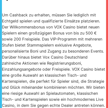
Um Cashback zu erhalten, müssen Sie lediglich mit
Echtgeld spielen und qualifizierte Einsätze platzieren.
Der Willkommensbonus von VOX Casino bietet neuen
Spielern einen großzügigen Bonus von bis zu 500 €
sowie 200 Freispiele. Das VIP-Programm mit mehreren
Stufen bietet Stammspielern exklusive Angebote,
personalisierte Boni und Zugang zu besonderen Events.
Darüber hinaus bietet Vox Casino Deutschland
zahlreiche Aktionen wie Registrierungsboni,
Einzahlungsangebote oder Freispiele. VOX Casino bietet
eine große Auswahl an klassischen Tisch- und
Kartenspielen, die perfekt für Spieler sind, die Strategie
und Glück miteinander kombinieren möchten. Wir bieten
eine riesige Auswahl an Spielautomaten, klassischen
Tisch- und Kartenspielen sowie ein hochmodernes Live
Casino, in dem Sie gegen echte Dealer antreten können.