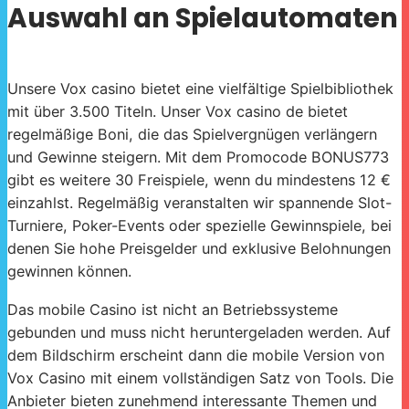
Auswahl an Spielautomaten
Unsere Vox casino bietet eine vielfältige Spielbibliothek
mit über 3.500 Titeln. Unser Vox casino de bietet
regelmäßige Boni, die das Spielvergnügen verlängern
und Gewinne steigern. Mit dem Promocode BONUS773
gibt es weitere 30 Freispiele, wenn du mindestens 12 €
einzahlst. Regelmäßig veranstalten wir spannende Slot-
Turniere, Poker-Events oder spezielle Gewinnspiele, bei
denen Sie hohe Preisgelder und exklusive Belohnungen
gewinnen können.
Das mobile Casino ist nicht an Betriebssysteme
gebunden und muss nicht heruntergeladen werden. Auf
dem Bildschirm erscheint dann die mobile Version von
Vox Casino mit einem vollständigen Satz von Tools. Die
Anbieter bieten zunehmend interessante Themen und