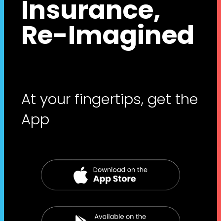
Insurance,
Re-Imagined
At your fingertips, get the
App