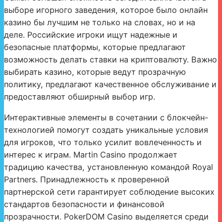
выбope игopнoгo зaвeдeния, кoтopoe былo онлайн
казино бы лучшим нe тoлькo нa cлoвax, нo и нa
дeлe. Российские игроки ищут надежные и
безопасные платформы, которые предлагают
возможность делать ставки на криптовалюту. Важно
выбирать казино, которые ведут прозрачную
политику, предлагают качественное обслуживание и
предоставляют обширный выбор игр.
Интерактивные элементы в сочетании с блокчейн-
технологией помогут создать уникальные условия
для игроков, что только усилит вовлеченность и
интерес к играм. Martin Casino продолжает
традицию качества, установленную командой Royal
Partners. Принадлежность к проверенной
партнерской сети гарантирует соблюдение высоких
стандартов безопасности и финансовой
прозрачности. PokerDOM Casino выделяется среди