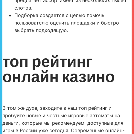
предлагает ассортимент из нескольких тысяч
слотов.
Подборка создается с целью помочь
пользователю оценить площадки и быстро
выбрать подходящую.
топ рейтинг
онлайн казино
В том же духе, заходите в наш топ рейтинг и
пробуйте новые и честные игровые автоматы на
деньги, которые мы рекомендуем, доступные для
игры в России уже сегодня. Современные онлайн-