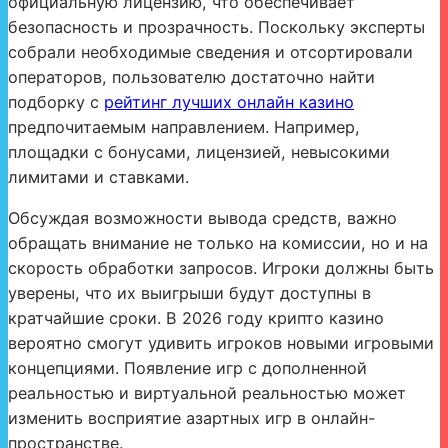
официальную лицензию, что обеспечивает
безопасность и прозрачность. Поскольку эксперты
собрали необходимые сведения и отсортировали
операторов, пользователю достаточно найти
подборку с
рейтинг лучших онлайн казино
предпочитаемым направлением. Например,
площадки с бонусами, лицензией, невысокими
лимитами и ставками.
Обсуждая возможности вывода средств, важно
обращать внимание не только на комиссии, но и на
скорость обработки запросов. Игроки должны быть
уверены, что их выигрыши будут доступны в
кратчайшие сроки. В 2026 году крипто казино
вероятно смогут удивить игроков новыми игровыми
концепциями. Появление игр с дополненной
реальностью и виртуальной реальностью может
изменить восприятие азартных игр в онлайн-
пространстве.