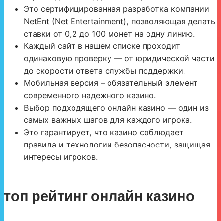
Это сертифицированная разработка компании
NetEnt (Net Entertainment), позволяющая делать
ставки от 0,2 до 100 монет на одну линию.
Каждый сайт в нашем списке проходит
одинаковую проверку — от юридической части
до скорости ответа службы поддержки.
Мобильная версия – обязательный элемент
современного надежного казино.
Выбор подходящего онлайн казино — один из
самых важных шагов для каждого игрока.
Это гарантирует, что казино соблюдает
правила и технологии безопасности, защищая
интересы игроков.
топ рейтинг онлайн казино