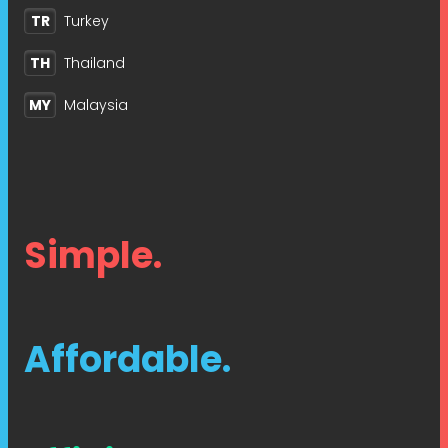
TR
Turkey
TH
Thailand
MY
Malaysia
Simple.
Affordable.