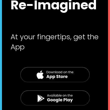
Re-Imagined
At your fingertips, get the
App