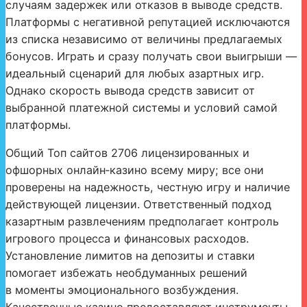
случаям задержек или отказов в выводе средств.
Платформы с негативной репутацией исключаются
из списка независимо от величины предлагаемых
бонусов. Играть и сразу получать свои выигрыши —
идеальный сценарий для любых азартных игр.
Однако скорость вывода средств зависит от
выбранной платежной системы и условий самой
платформы.
Общий Топ сайтов 2706 лицензированных и
офшорных онлайн‑казино всему миру; все они
проверены на надежность, честную игру и наличие
действующей лицензии. Ответственный подход
казартным развлечениям предполагает контроль
игрового процесса и финансовых расходов.
Установление лимитов на депозиты и ставки
помогает избежать необдуманных решений
в моменты эмоционального возбуждения.
Качественные казино предоставляют инструменты