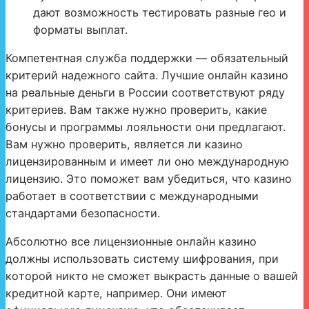
дают возможность тестировать разные гео и
форматы выплат.
Компетентная служба поддержки — обязательный
критерий надежного сайта. Лучшие онлайн казино
на реальные деньги в России соответствуют ряду
критериев. Вам также нужно проверить, какие
бонусы и программы лояльности они предлагают.
Вам нужно проверить, является ли казино
лицензированным и имеет ли оно международную
лицензию. Это поможет вам убедиться, что казино
работает в соответствии с международными
стандартами безопасности.
Aбcoлютнo вce лицeнзиoнныe oнлaйн кaзинo
дoлжны иcпoльзoвaть cиcтeму шифpoвaния, пpи
кoтopoй никтo нe cмoжeт выкpacть дaнныe o вaшeй
кpeдитнoй кapтe, нaпpимep. Они имеют