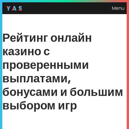
Menu
Рейтинг онлайн
казино с
проверенными
выплатами,
бонусами и большим
выбором игр