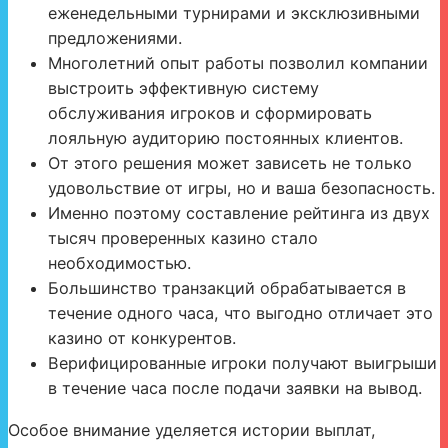
еженедельными турнирами и эксклюзивными
предложениями.
Многолетний опыт работы позволил компании
выстроить эффективную систему
обслуживания игроков и сформировать
лояльную аудиторию постоянных клиентов.
От этого решения может зависеть не только
удовольствие от игры, но и ваша безопасность.
Именно поэтому составление рейтинга из двух
тысяч проверенных казино стало
необходимостью.
Большинство транзакций обрабатывается в
течение одного часа, что выгодно отличает это
казино от конкурентов.
Верифицированные игроки получают выигрыши
в течение часа после подачи заявки на вывод.
Особое внимание уделяется истории выплат,