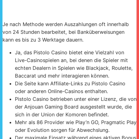
Je nach Methode werden Auszahlungen oft innerhalb
von 24 Stunden bearbeitet, bei Banküberweisungen
kann es bis zu 3 Werktage dauern.
Ja, das Pistolo Casino bietet eine Vielzahl von
Live-Casinospielen an, bei denen die Spieler mit
echten Dealern in Spielen wie Blackjack, Roulette,
Baccarat und mehr interagieren können.
Die Seite kann Affiliate-Links zu Pistolo Casino
oder anderen Online-Casinos enthalten.
Pistolo Casino betrieben unter einer Lizenz, die von
der Anjouan Gaming Board ausgestellt wurde, die
sich in der Union der Komoren befindet.
Mehr als 86 Provider wie Play’n GO, Pragmatic Play
oder Evolution sorgen für Abwechslung.
Der maximale Einsatz während eines aktiven Bonus