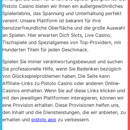
Pistolo Casino bieten wir Ihnen ein außergewöhnliches
Spielerlebnis, das Spannung und Unterhaltung perfekt
vereint. Unsere Plattform ist bekannt für ihre
benutzerfreundliche Oberfläche und die große Auswahl
an Spielen. Hier erwarten Dich Slots, Live Casino,
Tischspiele und Spezialgames von Top-Providern, mit
Hunderten Titeln für jeden Geschmack.
Spielen Sie immer verantwortungsbewusst und suchen
Sie professionelle Hilfe, wenn Sie Bedenken bezüglich
von Glücksspielproblemen haben. Die Seite kann
Affiliate-Links zu Pistolo Casino oder anderen Online-
Casinos enthalten. Wenn Sie auf diese Links klicken und
mit den jeweiligen Plattformen interagieren, können wir
eine Provision erhalten. Diese Provisionen helfen uns,
den Inhalt und die Dienstleistungen, die wir anbieten, zu
erhalten und
pistolo app
zu verbessern.