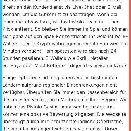
direkt an den Kundendienst via Live-Chat oder E-Mail
wenden, um die Gutschrift zu beantragen. Wenn bei
Ihnen mal etwas hakt, ist das Pistolo-Team nur einen
Klick entfernt. So bleiben Sie immer im Spiel und können
sich ganz auf den Spaß konzentrieren. Ihr Geld ist bei E-
Wallets oder in Kryptowährungen innerhalb von wenigen
Minuten verbucht – am spätesten wird das nach 24
Stunden passieren. E-Wallets wie Skrill, Neteller,
ecoPayz oder MuchBetter erledigen das meist ruckzuck.
Einige Optionen sind möglicherweise in bestimmten
Ländern aufgrund regionaler Einschränkungen nicht
verfügbar. Überprüfen Sie immer den Kassenbereich für
die neuesten verfügbaren Methoden in Ihrer Region. Wir
haben das Pistolo Casino umfassend getestet und
können eine positive Bewertung abgeben. Die Webseite
überzeugt durch ihre benutzerfreundliche Oberfläche,
die auch für Anfänger leicht zu navigieren ist. Unser