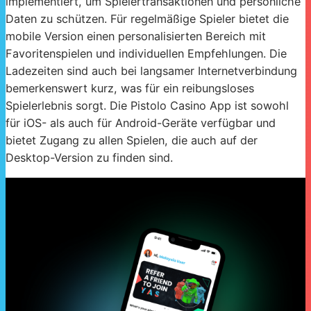
implementiert, um Spielertransaktionen und persönliche
Daten zu schützen. Für regelmäßige Spieler bietet die
mobile Version einen personalisierten Bereich mit
Favoritenspielen und individuellen Empfehlungen. Die
Ladezeiten sind auch bei langsamer Internetverbindung
bemerkenswert kurz, was für ein reibungsloses
Spielerlebnis sorgt. Die Pistolo Casino App ist sowohl
für iOS- als auch für Android-Geräte verfügbar und
bietet Zugang zu allen Spielen, die auch auf der
Desktop-Version zu finden sind.