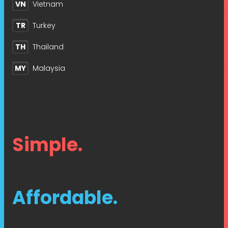
VN
Vietnam
TR
Turkey
TH
Thailand
MY
Malaysia
Simple.
Affordable.