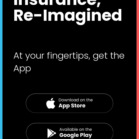
Re-Imagined
At your fingertips, get the
App