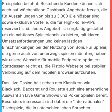
Freispielen belohnt. Bestehende Kunden können sich
auch auf wöchentliche Cashback-Angebote freuen, die
für Auszahlungen von bis zu 3.000 € einlösbar sind,
sowie exklusive Vorteile, die für High-Roller-VIPs
reserviert sind. Jedes Angebot ist sorgfältig gestaltet,
um ein nahtloses Spielerlebnis zu bieten, mit klaren
Umsatzanforderungen und keinen lästigen
Einschränkungen bei der Nutzung von Boni. Für Spieler,
die gerne auch von unterwegs spielen möchten, haben
wir unsere Webseite für mobile Endgeräte optimiert.
Stattdessen reicht es, die Pistolo Webseite bei stabiler
Verbindung auf dem mobilen Browser aufzurufen.
Das Live Casino hält neben den Klassikern wie
Blackjack, Baccarat und Roulette auch eine ansehnliche
Auswahl an Live Game Shows und Poker Spielen bereit.
Besonders interessant sind dabei die “internationalen”
Tischspiele, die in unterschiedlichen Sprachen