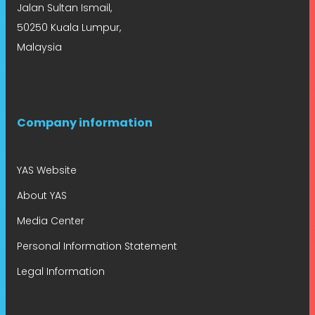
Jalan Sultan Ismail,
50250 Kuala Lumpur,
Malaysia
Company information
YAS Website
About YAS
Media Center
Personal Information Statement
Legal Information