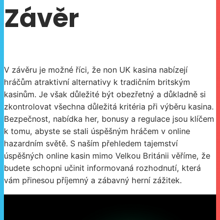
Závěr
V závěru je možné říci, že non UK kasina nabízejí
hráčům atraktivní alternativy k tradičním britským
kasinům. Je však důležité být obezřetný a důkladně si
zkontrolovat všechna důležitá kritéria při výběru kasina.
Bezpečnost, nabídka her, bonusy a regulace jsou klíčem
k tomu, abyste se stali úspěšným hráčem v online
hazardním světě. S naším přehledem tajemství
úspěšných online kasin mimo Velkou Británii věříme, že
budete schopni učinit informovaná rozhodnutí, která
vám přinesou příjemný a zábavný herní zážitek.