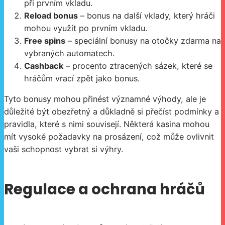
při prvním vkladu.
Reload bonus
– bonus na další vklady, který hráči
mohou využít po prvním vkladu.
Free spins
– speciální bonusy na otočky zdarma na
vybraných automatech.
Cashback
– procento ztracených sázek, které se
hráčům vrací zpět jako bonus.
Tyto bonusy mohou přinést významné výhody, ale je
důležité být obezřetný a důkladně si přečíst podmínky a
pravidla, které s nimi souvisejí. Některá kasina mohou
mít vysoké požadavky na prosázení, což může ovlivnit
vaši schopnost vybrat si výhry.
Regulace a ochrana hráčů