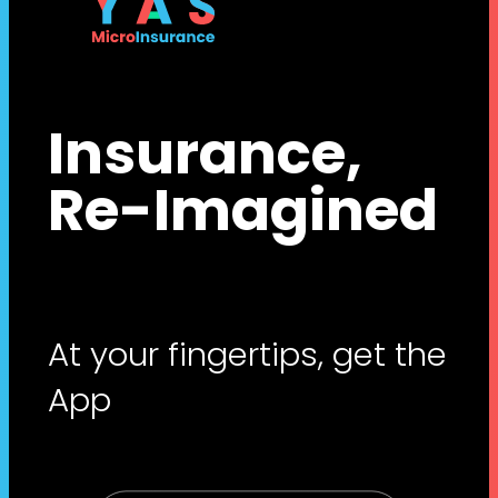
Insurance,
Re-Imagined
At your fingertips, get the
App