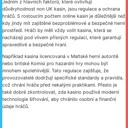
Jedním z hlavních faktorů, které ovlivňují
důvěryhodnost non UK kasin, jsou regulace a ochrana
hráčů. S rostoucím počtem online kasin je důležitější než
kdy jindy mít zajištěné bezproblémové a bezpečné herní
prostředí. Hráči by měli vždy volit kasina, která se
nacházejí pod vlivem přísných regulací, které garantují
spravedlivé a bezpečné hraní.
Například kasina licencovaná v Maltské herní autoritě
nebo britské Komisi pro hazardní hry mohou být
mnohem spolehlivější. Tato regulace zajišťuje, že
provozovatelé dodržují specifické standardy a pravidla,
což chrání hráče před nekalými praktikami. Přesto je
také dobré zkontrolovat, zda kasino používá moderní
technologie šifrování, aby chránilo osobní a finanční
údaje hráčů.