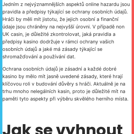
Jedním z nejvýznamnějších aspektů online hazardu jsou
pravidla a předpisy týkající se ochrany osobních údajů.
Hráči by měli mít jistotu, že jejich osobní a finanční
údaje jsou chráněny na nejvyšší úrovni. V případě non
UK casin, je důležité zkontrolovat, jaká pravidla a
předpisy kasino dodržuje v rámci ochrany vašich
osobních údajů a jaké má zásady týkající se
shromažďování a používání dat.
Ochrana osobních údajů je zásadní a každé dobré
kasino by mělo mít jasně uvedené zásady, které hrají
klíčovou roli v budování důvěry s hráči. Aktuálně je na
trhu mnoho nelegálních kasin, proto je důležité mít na
paměti tyto aspekty při výběru skvělého herního místa.
Jak se vyhnout