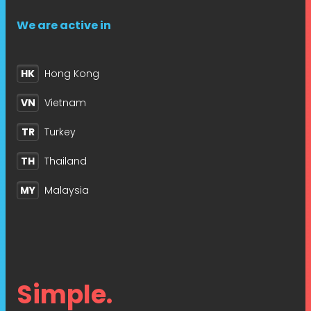
We are active in
HK
Hong Kong
VN
Vietnam
TR
Turkey
TH
Thailand
MY
Malaysia
Simple.