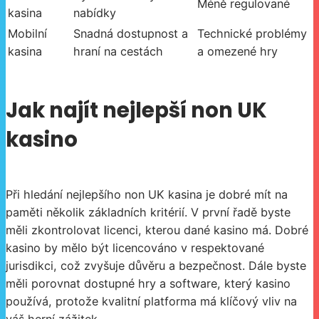
Méně regulované
kasina
nabídky
Mobilní
Snadná dostupnost a
Technické problémy
kasina
hraní na cestách
a omezené hry
Jak najít nejlepší non UK
kasino
Při hledání nejlepšího non UK kasina je dobré mít na
paměti několik základních kritérií. V první řadě byste
měli zkontrolovat licenci, kterou dané kasino má. Dobré
kasino by mělo být licencováno v respektované
jurisdikci, což zvyšuje důvěru a bezpečnost. Dále byste
měli porovnat dostupné hry a software, který kasino
používá, protože kvalitní platforma má klíčový vliv na