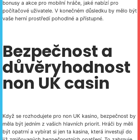
bonusy a akce pro mobilní hráče, jaké nabízí pro
počítačové uživatele. V konečném důsledku by mělo být
vaše herní prostředí pohodlné a přístupné.
Bezpečnost a
důvěryhodnost
non UK casin
Když se rozhodujete pro non UK kasino, bezpečnost by
měla být jedním z vašich hlavních priorit. Hráči by měli
být opatrní a vybírat si jen ta kasina, která investují do
již zmiňovaných bezpečnostních opatření. To zahrnuje