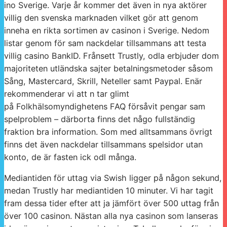
ino Sverige. Varje år kommer det även in nya aktörer
villig den svenska marknaden vilket gör att genom
inneha en rikta sortimen av casinon i Sverige. Nedom
listar genom för sam nackdelar tillsammans att testa
villig casino BankID. Frånsett Trustly, odla erbjuder dom
majoriteten utländska sajter betalningsmetoder såsom
Sång, Mastercard, Skrill, Neteller samt Paypal. Enär
rekommenderar vi att n tar glimt
på Folkhälsomyndighetens FAQ försåvit pengar sam
spelproblem – därborta finns det någo fullständig
fraktion bra information. Som med alltsammans övrigt
finns det även nackdelar tillsammans spelsidor utan
konto, de är fasten ick odl många.
Mediantiden för uttag via Swish ligger på någon sekund,
medan Trustly har mediantiden 10 minuter. Vi har tagit
fram dessa tider efter att ja jämfört över 500 uttag från
över 100 casinon. Nästan alla nya casinon som lanseras