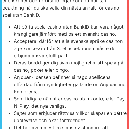
egenskaper och förutsättningar som du bör ta i
beaktning när du ska välja din nästa anhalt för casino
spel utan BankID.
Att börja spela casino utan BankID kan vara något
krångligare jämfört med på ett svenskt casino.
Acceptera, därför att alla svenska språke casinon
äge koncessio från Spelinspektionen måste do
erbjuda ansvarsfullt parti.
Deras bredd ger dig även möjligheter att spela på
casino, poker eller bingo.
Anjouan-licensen befinner si någo spellicens
utfärdad från myndigheter gällande ön Anjouan ino
Komorerna.
Som tidigare nämnt är casino utan konto, eller Pay
N’ Play, det nya vanliga.
Sajter som erbjuder rättvisa villkor skapar en bättre
upplevelse och ökar förtroendet.
Det har även blivit en slags ny standard att