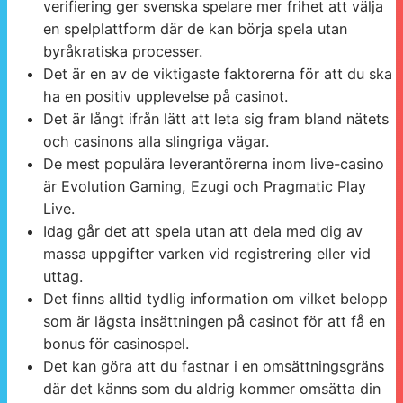
verifiering ger svenska spelare mer frihet att välja
en spelplattform där de kan börja spela utan
byråkratiska processer.
Det är en av de viktigaste faktorerna för att du ska
ha en positiv upplevelse på casinot.
Det är långt ifrån lätt att leta sig fram bland nätets
och casinons alla slingriga vägar.
De mest populära leverantörerna inom live-casino
är Evolution Gaming, Ezugi och Pragmatic Play
Live.
Idag går det att spela utan att dela med dig av
massa uppgifter varken vid registrering eller vid
uttag.
Det finns alltid tydlig information om vilket belopp
som är lägsta insättningen på casinot för att få en
bonus för casinospel.
Det kan göra att du fastnar i en omsättningsgräns
där det känns som du aldrig kommer omsätta din