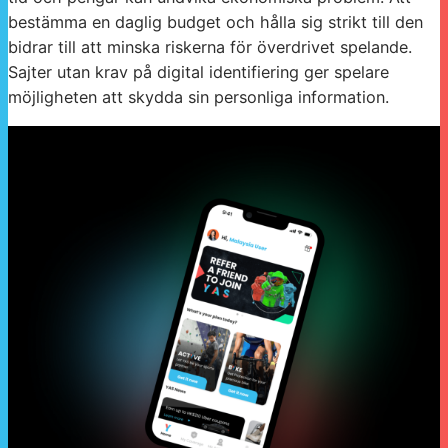
bestämma en daglig budget och hålla sig strikt till den
bidrar till att minska riskerna för överdrivet spelande.
Sajter utan krav på digital identifiering ger spelare
möjligheten att skydda sin personliga information.