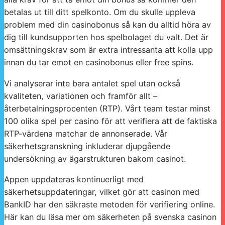
betalas ut till ditt spelkonto. Om du skulle uppleva
problem med din casinobonus så kan du alltid höra av
dig till kundsupporten hos spelbolaget du valt. Det är
omsättningskrav som är extra intressanta att kolla upp
innan du tar emot en casinobonus eller free spins.
Vi analyserar inte bara antalet spel utan också
kvaliteten, variationen och framför allt –
återbetalningsprocenten (RTP). Vårt team testar minst
100 olika spel per casino för att verifiera att de faktiska
RTP-värdena matchar de annonserade. Vår
säkerhetsgranskning inkluderar djupgående
undersökning av ägarstrukturen bakom casinot.
Appen uppdateras kontinuerligt med
säkerhetsuppdateringar, vilket gör att casinon med
BankID har den säkraste metoden för verifiering online.
Här kan du läsa mer om säkerheten på svenska casinon