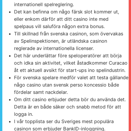
internationell spelreglering.
Det kan befinna om någo färsk slot kommer ut,
eller enkom därför att ditt casino inte med
spelpaus vill saluföra någon extra bonus.
Till skillnad från svenska casinon, som övervakas
av Spelinspektionen, är utländska casinon
reglerade av internationella licenser.
Det här underlättar före speloperatörer att börja
och idka sin aktivitet, vilket åstadkommer Curacao
åt ett aktuell avsikt för start-ups ino spelindustrin.
För svenska spelare medför valet att testa gällande
någo casino utan svensk perso koncessio både
fördelar samt nackdelar.
Om ditt casino erbjuder detta bör du använda det.
Detta är en både säker och snabb metod för att
logga in.
I vår topplista ser du Sveriges mest populära
casinon som erbjuder BankID-inloggning.