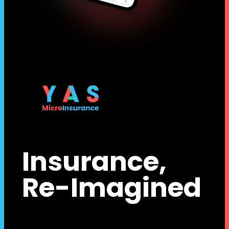
Insurance,
Re-Imagined