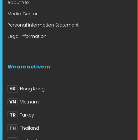
About YAS
Media Center
Personal Information Statement
Legal Information
We are active in
HK
Hong Kong
VN
Vietnam
TR
Turkey
TH
Thailand