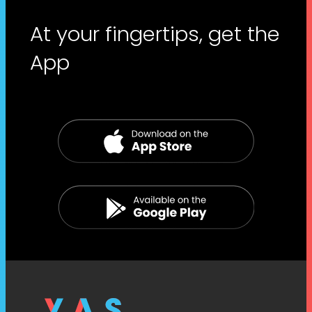
At your fingertips, get the
App