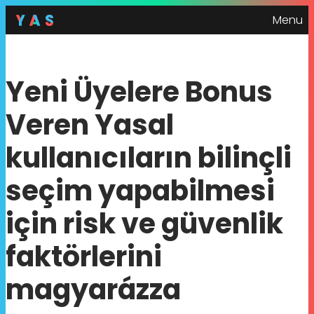
Menu
Yeni Üyelere Bonus
Veren Yasal
kullanıcıların bilinçli
seçim yapabilmesi
için risk ve güvenlik
faktörlerini
magyarázza