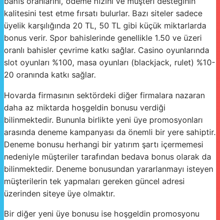
bahis oranlarını, ödeme hızını ve müşteri desteğinin
kalitesini test etme fırsatı bulurlar. Bazı siteler sadece
üyelik karşılığında 20 TL, 50 TL gibi küçük miktarlarda
bonus verir. Spor bahislerinde genellikle 1.50 ve üzeri
oranlı bahisler çevrime katkı sağlar. Casino oyunlarında
slot oyunları %100, masa oyunları (blackjack, rulet) %10-
20 oranında katkı sağlar.
Hovarda firmasının sektördeki diğer firmalara nazaran
daha az miktarda hoşgeldin bonusu verdiği
bilinmektedir. Bununla birlikte yeni üye promosyonları
arasında deneme kampanyası da önemli bir yere sahiptir.
Deneme bonusu herhangi bir yatırım şartı içermemesi
nedeniyle müşteriler tarafından bedava bonus olarak da
bilinmektedir. Deneme bonusundan yararlanmayı isteyen
müşterilerin tek yapmaları gereken güncel adresi
üzerinden siteye üye olmaktır.
Bir diğer yeni üye bonusu ise hoşgeldin promosyonu