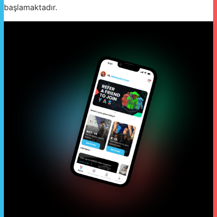
başlamaktadır.