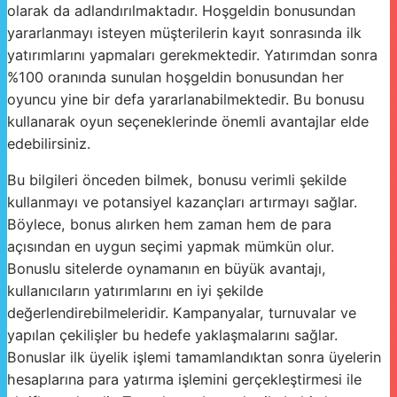
olarak da adlandırılmaktadır. Hoşgeldin bonusundan
yararlanmayı isteyen müşterilerin kayıt sonrasında ilk
yatırımlarını yapmaları gerekmektedir. Yatırımdan sonra
%100 oranında sunulan hoşgeldin bonusundan her
oyuncu yine bir defa yararlanabilmektedir. Bu bonusu
kullanarak oyun seçeneklerinde önemli avantajlar elde
edebilirsiniz.
Bu bilgileri önceden bilmek, bonusu verimli şekilde
kullanmayı ve potansiyel kazançları artırmayı sağlar.
Böylece, bonus alırken hem zaman hem de para
açısından en uygun seçimi yapmak mümkün olur.
Bonuslu sitelerde oynamanın en büyük avantajı,
kullanıcıların yatırımlarını en iyi şekilde
değerlendirebilmeleridir. Kampanyalar, turnuvalar ve
yapılan çekilişler bu hedefe yaklaşmalarını sağlar.
Bonuslar ilk üyelik işlemi tamamlandıktan sonra üyelerin
hesaplarına para yatırma işlemini gerçekleştirmesi ile