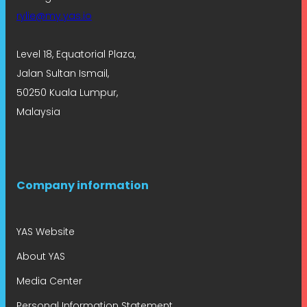
rylie@my.yas.io
Level 18, Equatorial Plaza,
Jalan Sultan Ismail,
50250 Kuala Lumpur,
Malaysia
Company information
YAS Website
About YAS
Media Center
Personal Information Statement