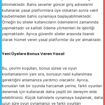
bilinmektedir. Bahis severler güncel giriş adreslerini
kullanarak yasal platformlara üye olduktan sonra vakit
kaybetmeden bahis oynamaya başlayabilmektedir.
Örneğin bu siteler kullanıcıların ödemelerini zamanında
yapmaktadır ve kaliteli ödeme yöntemleri ile işbirliği
yapmaktadır. Ayrıca güvenilir siteler arasında lisanslı
olarak hizmet veren yasal platformlar da yer almaktadır.
Yeni Üyelere Bonus Veren Yasal
Bu, çevrim koşulları, bonus süresi ve oyun
kısıtlamalarının yanı sıra, bonusun nasıl kullanılması
gerektiğini anlamanıza yardımcı olacaktır. Ayrıca,
bonusları tek bir oyunda harcamak yerine, farklı oyunları
denemek için kullanarak daha çeşitli bir deneyim elde
edebilirsiniz. Küçük bahislerle oynamaya başlamak, daha
uzun süre oyun oynamanızı ve farklı oyunları