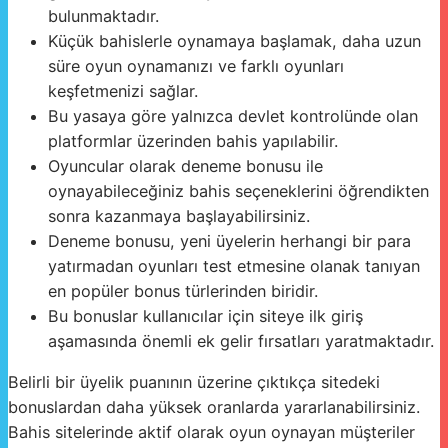
bulunmaktadır.
Küçük bahislerle oynamaya başlamak, daha uzun
süre oyun oynamanızı ve farklı oyunları
keşfetmenizi sağlar.
Bu yasaya göre yalnızca devlet kontrolünde olan
platformlar üzerinden bahis yapılabilir.
Oyuncular olarak deneme bonusu ile
oynayabileceğiniz bahis seçeneklerini öğrendikten
sonra kazanmaya başlayabilirsiniz.
Deneme bonusu, yeni üyelerin herhangi bir para
yatırmadan oyunları test etmesine olanak tanıyan
en popüler bonus türlerinden biridir.
Bu bonuslar kullanıcılar için siteye ilk giriş
aşamasında önemli ek gelir fırsatları yaratmaktadır.
Belirli bir üyelik puanının üzerine çıktıkça sitedeki
bonuslardan daha yüksek oranlarda yararlanabilirsiniz.
Bahis sitelerinde aktif olarak oyun oynayan müşteriler