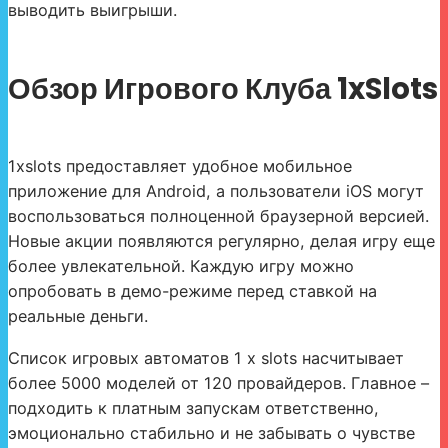
выводить выигрыши.
Обзор Игрового Клуба 1xSlots
1xslots предоставляет удобное мобильное
приложение для Android, а пользователи iOS могут
воспользоваться полноценной браузерной версией.
Новые акции появляются регулярно, делая игру еще
более увлекательной. Каждую игру можно
опробовать в демо-режиме перед ставкой на
реальные деньги.
Список игровых автоматов 1 x slots насчитывает
более 5000 моделей от 120 провайдеров. Главное –
подходить к платным запускам ответственно,
эмоционально стабильно и не забывать о чувстве