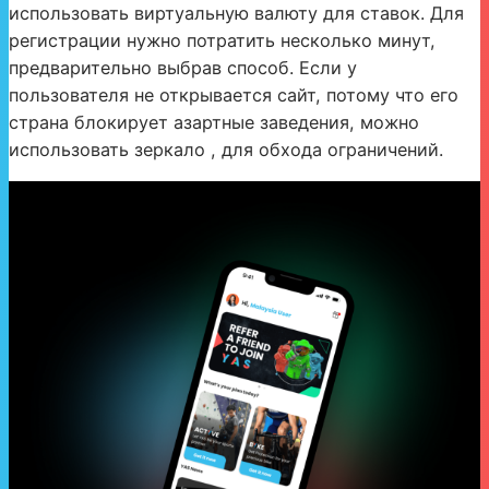
использовать виртуальную валюту для ставок. Для
регистрации нужно потратить несколько минут,
предварительно выбрав способ. Если у
пользователя не открывается сайт, потому что его
страна блокирует азартные заведения, можно
использовать зеркало , для обхода ограничений.