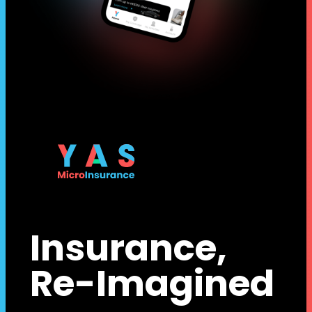
Insurance,
Re-Imagined