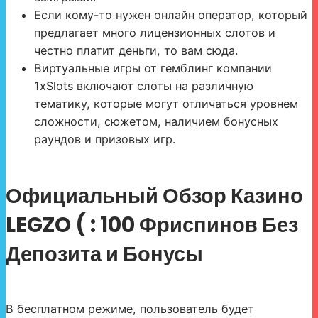
Если кому-то нужен онлайн оператор, который
предлагает много лицензионных слотов и
честно платит деньги, то вам сюда.
Виртуальные игры от гемблинг компании
1xSlots включают слоты на различную
тематику, которые могут отличаться уровнем
сложности, сюжетом, наличием бонусных
раундов и призовых игр.
Официальный Обзор Казино
LEGZO ( : 100 Фриспинов Без
Депозита и Бонусы
В бесплатном режиме, пользователь будет