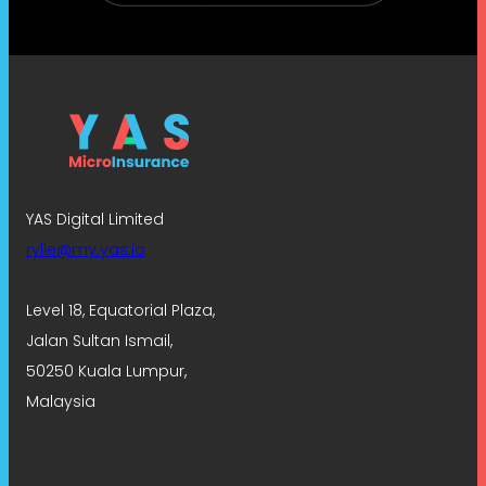
YAS Digital Limited
rylie@my.yas.io
Level 18, Equatorial Plaza,
Jalan Sultan Ismail,
50250 Kuala Lumpur,
Malaysia