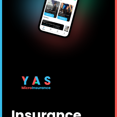
Insurance,