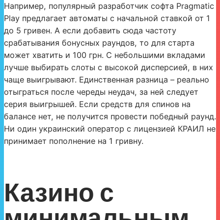
Например, популярный разработчик софта Pragmatic
Play предлагает автоматы с начальной ставкой от 1
до 5 гривен. А если добавить сюда частоту
срабатывания бонусных раундов, то для старта
может хватить и 100 грн. С небольшими вкладами
лучше выбирать слоты с высокой дисперсией, в них
чаще выигрывают. Единственная разница – реально
отыграться после череды неудач, за ней следует
серия выигрышей. Если средств для спинов на
балансе нет, не получится провести победный раунд.
Ни один украинский оператор с лицензией КРАИЛ не
принимает пополнение на 1 гривну.
Казино с
минимальным