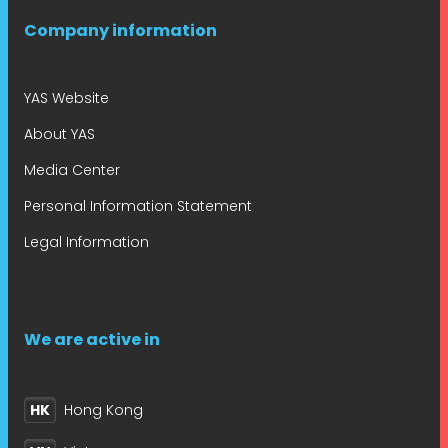
Company information
YAS Website
About YAS
Media Center
Personal Information Statement
Legal Information
We are active in
HK
Hong Kong