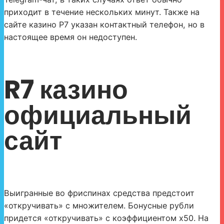
приходит в течение нескольких минут. Также на
сайте казино Р7 указан контактный телефон, но в
настоящее время он недоступен.
R7 казино
официальный
сайт
Выигранные во фриспинах средства предстоит
«откручивать» с множителем. Бонусные рубли
придется «откручивать» с коэффициентом х50. На