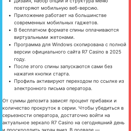
Дизайн, набор опций и структура меню
повторяют мобильную веб-версию.
Приложение работает на большинстве
современных мобильных гаджетов.
В бесплатном формате спины оплачиваются
виртуальными жетонами.
Программа для Windows скопирована с полной
версии официального сайта R7 Casino в 2025
году.
После этого спины запускаются сами без
нажатия кнопки старта.
Профиль активируют переходом по ссылке из
электронного письма оператора.
От суммы депозита зависят процент прибавки и
количество прокруток в серии. Чтобы убедиться в
серьезности оператора, достаточно войти на
актуальное зеркало R7 Casino на сегодняшний день
и проскроллить экран вниз. В подвале —