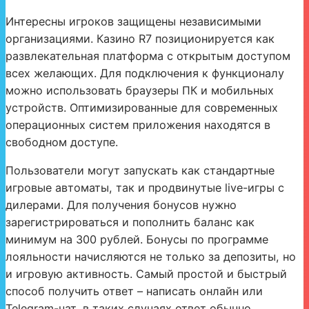
Интересны игроков защищены независимыми
организациями. Казино R7 позиционируется как
развлекательная платформа с открытым доступом
всех желающих. Для подключения к функционалу
можно использовать браузеры ПК и мобильных
устройств. Оптимизированные для современных
операционных систем приложения находятся в
свободном доступе.
Пользователи могут запускать как стандартные
игровые автоматы, так и продвинутые live-игры с
дилерами. Для получения бонусов нужно
зарегистрироваться и пополнить баланс как
минимум на 300 рублей. Бонусы по программе
лояльности начисляются не только за депозиты, но
и игровую активность. Самый простой и быстрый
способ получить ответ – написать онлайн или
Telegram-чат, в таких случаях ответ обычно