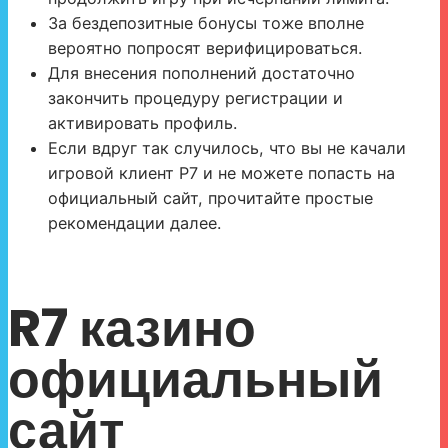
За бездепозитные бонусы тоже вполне
вероятно попросят верифицироваться.
Для внесения пополнений достаточно
закончить процедуру регистрации и
активировать профиль.
Если вдруг так случилось, что вы не качали
игровой клиент Р7 и не можете попасть на
официальный сайт, прочитайте простые
рекомендации далее.
R7 казино
официальный
сайт