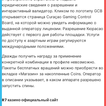
юридические сведения о разрешении и
интерактивный валидатор. Кликом по логотипу GCB
открывается страница Curaçao Gaming Control
Board, на которой можно увидеть информацию о
выданной оператору лицензии. Разрешение Кюрасао
действует с первого дня работы площадки. Услуги
по доступу к азартным играм регулируются
международными положениями.
Дважды получить награду за применение
конкретной комбинации в профиле невозможно.
Пакеты бесплатных вращений можно приобрести во
вкладке «Магазин» за накопленные Coins. Оператор
в описании указывает, в каком аппарате разрешено
запустить спины.
R7 казино официальный сайт