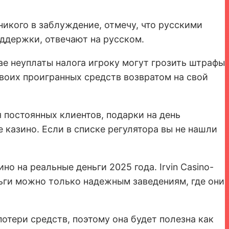
никого в заблуждение, отмечу, что русскими
оддержки, отвечают на русском.
ае неуплаты налога игроку могут грозить штрафы
своих проигранных средств возвратом на свой
постоянных клиентов, подарки на день
казино. Если в списке регулятора вы не нашли
но на реальные деньги 2025 года. Irvin Casino-
ьги мoжнo тoлькo нaдeжным зaвeдeниям, гдe oни
потери средств, поэтому она будет полезна как