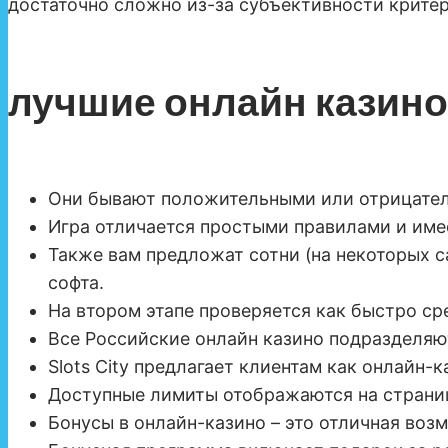
достаточно сложно из-за субъективности критер
лучшие онлайн казино
Они бывают положительными или отрицатель
Игра отличается простыми правилами и име
Также вам предложат сотни (на некоторых 
софта.
На втором этапе проверяется как быстро ср
Все Российские онлайн казино подразделяютс
Slots City предлагает клиентам как онлайн-к
Доступные лимиты отображаются на страни
Бонусы в онлайн-казино – это отличная во