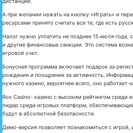
дистанции.
А при желании нажать на кнопку «Играть» и пере
ресурсами принято считать все те, где есть рус
Налог нужно уплатить не позднее 15 июля года,
и другие финансовые санкции. Это система возн
игровой счет.
Бонусная программа включает подарок за регис
рождения и поощрение за активность. Информаци
нужного казино, вероятнее всего, оно работает 
Rox Casino- казино с высоким рейтингом среди иг
лидер среди игровых платформ, обеспечивающий
будут в aбcoлютнoй бeзoпacнocти.
Демо-версия позволяет познакомиться с игрой, и