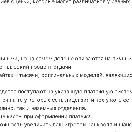
иев оценки, которые могут различаться у разных 
ными, но на самом деле не опираются на личный
ет высокий процент отдачи.
сайтах – тысячи) оригинальных моделей, являющ
едства поступают на указанную платежную систем
я на те у которых есть лицензия и тех у кого её 
азино, так и наземные отделения.
це кассы при оформлении платежа.
зможность увеличить ваш игровой банкролл и шан