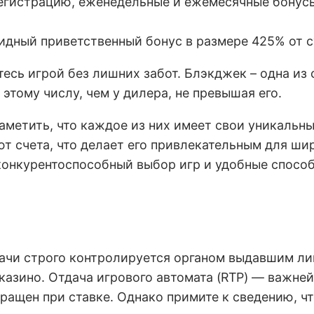
егистрацию, еженедельные и ежемесячные бонусы 
олидный приветственный бонус в размере 425% от 
есь игрой без лишних забот. Блэкджек – одна из
 этому числу, чем у дилера, не превышая его.
метить, что каждое из них имеет свои уникальны
 счета, что делает его привлекательным для шир
 конкурентоспособный выбор игр и удобные способ
дачи строго контролируется органом выдавшим ли
казино. Отдача игрового автомата (RTP) — важне
вращен при ставке. Однако примите к сведению, ч