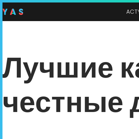
ACT
Лучшие к
честные 