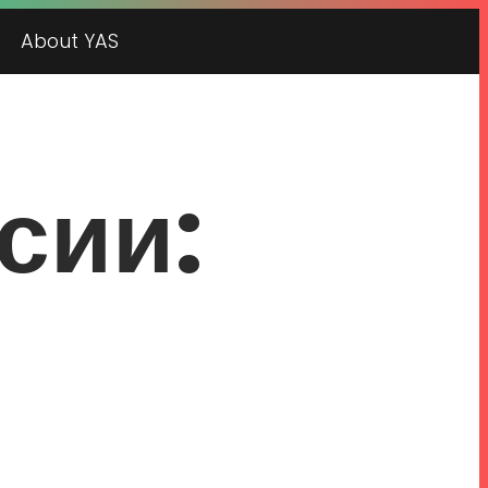
About YAS
сии: