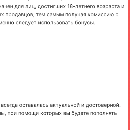
ачен для лиц, достигших 18-летнего возраста и
ных продавцов, тем самым получая комиссию с
еменно следует использовать бонусы.
всегда оставалась актуальной и достоверной.
ы, при помощи которых вы будете пополнять