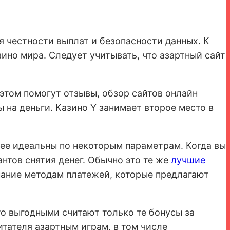
я честности выплат и безопасности данных. К
ино мира. Следует учитывать, что азартный сайт
 этом помогут отзывы, обзор сайтов онлайн
 на деньги. Казино Y занимает второе место в
енее идеальны по некоторым параметрам. Когда вы
нтов снятия денег. Обычно это те же
лучшие
мание методам платежей, которые предлагают
о выгодными считают только те бонусы за
итателя азартным играм, в том числе